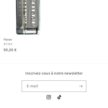
Florae
Fournisseur :
ÆTHER
Prix
90,00 €
habituel
Inscrivez-vous à notre newsletter
E-mail
Instagram
TikTok