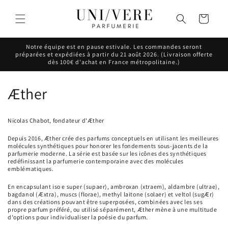
et
passer
Panier
au
contenu
Notre équipe est en pause estivale. Les commandes seront
préparées et expédiées à partir du 21 août 2026. (Livraison offerte
dès 100€ d'achat en France métropolitaine.)
C
Æther
o
Nicolas Chabot, fondateur d'Æther
l
Depuis 2016, Æther crée des parfums conceptuels en utilisant les meilleures
molécules synthétiques pour honorer les fondements sous-jacents de la
l
parfumerie moderne. La série est basée sur les icônes des synthétiques
redéfinissant la parfumerie contemporaine avec des molécules
e
emblématiques.
c
En encapsulant iso e super (supaer), ambroxan (xtraem), aldambre (ultrae),
bagdanol (Æxtra), muscs (florae), methyl laitone (solaer) et veltol (sugÆr)
dans des créations pouvant être superposées, combinées avec les ses
t
propre parfum préféré, ou utilisé séparément, Æther mène à une multitude
d'options pour individualiser la poésie du parfum.