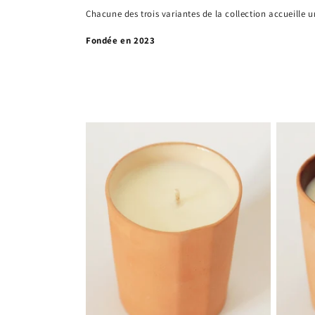
c
Chacune des trois variantes de la collection accueille 
Fondée en 2023
t
i
o
n
: