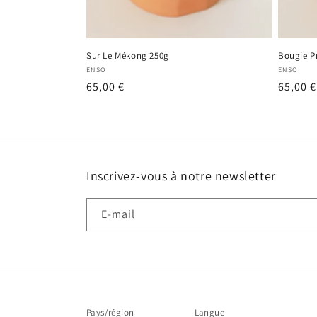
Sur Le Mékong 250g
Bougie P
Fournisseur :
Fournis
ENSO
ENSO
Prix
65,00 €
Prix
65,00 €
habituel
habitu
Inscrivez-vous à notre newsletter
E-mail
Pays/région
Langue