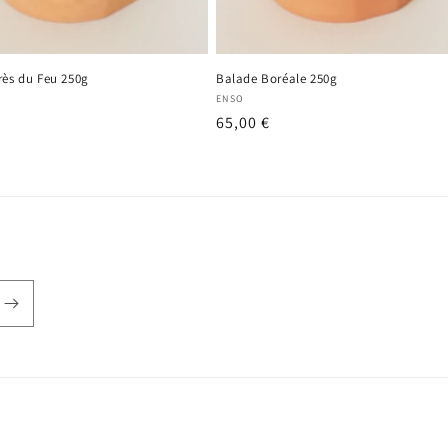
rès du Feu 250g
Balade Boréale 250g
seur :
Fournisseur :
ENSO
Prix
65,00 €
el
habituel