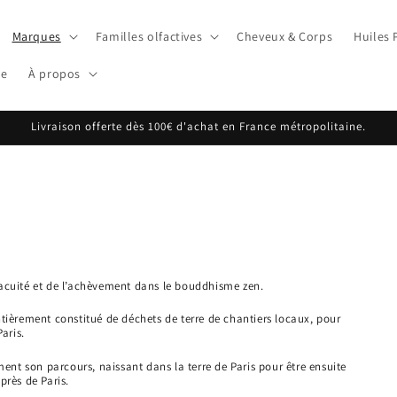
Marques
Familles olfactives
Cheveux & Corps
Huiles
ge
À propos
Livraison offerte dès 100€ d'achat en France métropolitaine.
vacuité et de l’achèvement dans le bouddhisme zen.
tièrement constitué de déchets de terre de chantiers locaux, pour
aris.
nt son parcours, naissant dans la terre de Paris pour être ensuite
près de Paris.