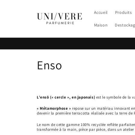
et
passer
au
Accueil
Produits
contenu
Maison
Destocka
C
Enso
o
l
L’ensō (« cercle », en japonais)
est le symbole de la 
l
« Métamorphose
»
repose sur un matériau innovant en
devenir la première terracotta réalisée avec la terre de P
e
Le nom de cette gamme 100% recyclée reflète parfaiteme
transformée à la main, pièce par pièce, dans un atelier 