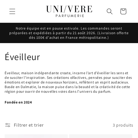
et
passer
Panier
au
contenu
Notre équipe est en pause estivale. Les commandes seront
préparées et expédiées à partir du 21 août 2026. (Livraison offerte
dès 100€ d'achat en France métropolitaine.)
C
Éveilleur
o
Éveilleur, maison indépendante croate, incarne l’art d’éveiller les sens et
l
de susciter l'inspiration. Ses créations olfactives, pensées pour susciter des
émotions et explorer de nouveaux horizons, reflètent un esprit audacieux.
Basée en Dalmatie, la maison puise dans la beauté et la créativité de cette
l
région pour ouvrir de nouvelles voies dans l’univers du parfum.
e
Fondée en 2024
c
Filtrer et trier
3 produits
t