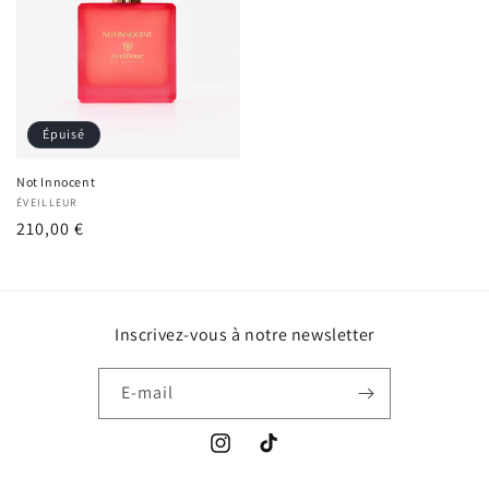
Épuisé
Not Innocent
Fournisseur :
ÉVEILLEUR
Prix
210,00 €
habituel
Inscrivez-vous à notre newsletter
E-mail
Instagram
TikTok