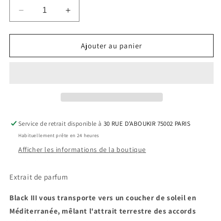
Réduire
Augmenter
la
la
quantité
quantité
de
de
Ajouter au panier
Black
Black
III
III
Service de retrait disponible à
30 RUE D'ABOUKIR 75002 PARIS
Habituellement prête en 24 heures
Afficher les informations de la boutique
Extrait de parfum
Black III vous transporte vers un coucher de soleil en
Méditerranée, mêlant l'attrait terrestre des accords