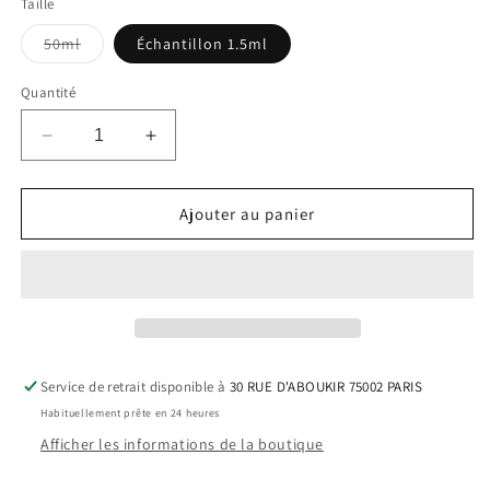
Taille
Variante
50ml
Échantillon 1.5ml
épuisée
ou
indisponible
Quantité
Réduire
Augmenter
la
la
quantité
quantité
de
de
Ajouter au panier
Matcha
Matcha
Ice
Ice
Cream
Cream
Service de retrait disponible à
30 RUE D'ABOUKIR 75002 PARIS
Habituellement prête en 24 heures
Afficher les informations de la boutique