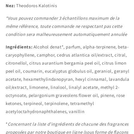
Nez:
Theodoros Kalotinis
*Vous pouvez commander 3 échantillons maximum de la
même référence, toute commande ne respectant pas cette
condition sera malheureusement automatiquement annulée
Ingrédients:
Alcohol denat*, parfum, alpha-terpinene, beta-
caryophyllene, camphor, cedrus atlantica oil/extract, citral,
citronellol, citrus aurantium bergamia peel oil, citrus limon
peel oil, coumarin, eucalyptus globulus oil, geraniol, geranyl
acetate, hexamethylindanopyran, hexyl cinnamal, lavandula
oil/extract, limonene, linalool, linalyl acetate, methyl 2-
octynoate, pelargonium graveolens flower oil, pinene, rose
ketones, terpineol, terpinolene, tetramethyl
acetyloctahydronaphthalenes, vanillin
*
Concernant
la liste d’ingrédients de chacune des fragrances
proposées par notre boutique en ligne
(sous forme de flacons