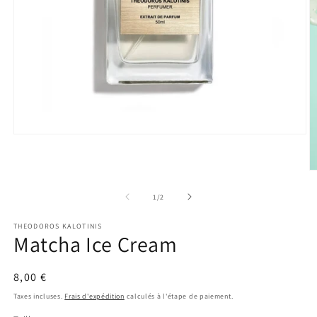
Ouvrir
le
média
1
O
dans
le
une
m
de
1
/
2
fenêtre
2
modale
d
THEODOROS KALOTINIS
u
Matcha Ice Cream
f
m
Prix
8,00 €
habituel
Taxes incluses.
Frais d'expédition
calculés à l'étape de paiement.