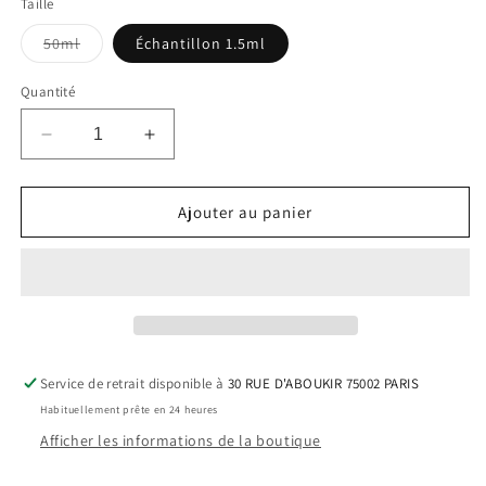
Taille
Variante
50ml
Échantillon 1.5ml
épuisée
ou
indisponible
Quantité
Réduire
Augmenter
la
la
quantité
quantité
de
de
Ajouter au panier
Mellow
Mellow
Yellow
Yellow
Service de retrait disponible à
30 RUE D'ABOUKIR 75002 PARIS
Habituellement prête en 24 heures
Afficher les informations de la boutique