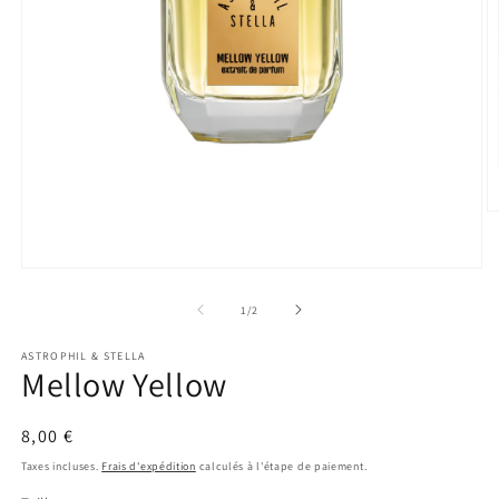
O
le
m
2
Ouvrir
d
le
u
média
de
1
/
2
f
1
m
dans
ASTROPHIL & STELLA
une
Mellow Yellow
fenêtre
modale
Prix
8,00 €
habituel
Taxes incluses.
Frais d'expédition
calculés à l'étape de paiement.