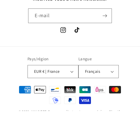
E-mail
Instagram
TikTok
Pays/région
Langue
EUR € | France
Français
Moyens
de
paiement
© 2026,
UNI/VERE
Commerce électronique propulsé par Shopify
Politique de confidentialité
Conditions d’utilisation
Politique d’expédition
Conditions générales de vente
Mentions légales