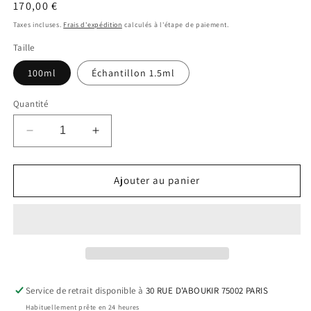
Prix
170,00 €
modale
habituel
Taxes incluses.
Frais d'expédition
calculés à l'étape de paiement.
Taille
100ml
Échantillon 1.5ml
Quantité
Réduire
Augmenter
la
la
quantité
quantité
de
de
Ajouter au panier
Violamore
Violamore
Service de retrait disponible à
30 RUE D'ABOUKIR 75002 PARIS
Habituellement prête en 24 heures